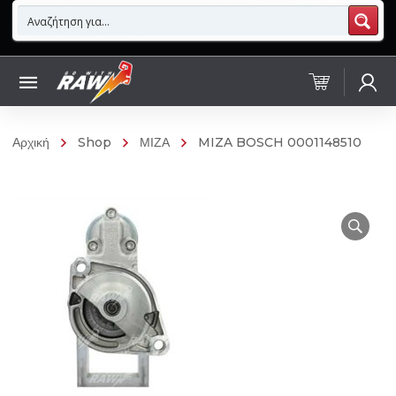
Αρχική
Shop
ΜΙΖΑ
MIZA BOSCH 0001148510