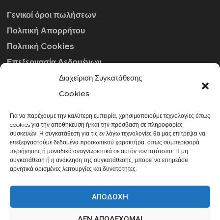
Γενικοί όροι πωλήσεων
Πολιτική Απορρήτου
Πολιτική Cookies
Επεξεργασία Δεδομένων
Διαχείριση Συγκατάθεσης
ΣΤΟΙΧΕΊΑ ΕΠΙΚΟΙΝΩΝΊΑΣ
Cookies
Για να παρέχουμε την καλύτερη εμπειρία, χρησιμοποιούμε τεχνολογίες όπως
info@gowithraw.gr
cookies για την αποθήκευση ή/και την πρόσβαση σε πληροφορίες
συσκευών. Η συγκατάθεση για τις εν λόγω τεχνολογίες θα μας επιτρέψει να
24310 35062
επεξεργαστούμε δεδομένα προσωπικού χαρακτήρα, όπως συμπεριφορά
περιήγησης ή μοναδικά αναγνωριστικά σε αυτόν τον ιστότοπο. Η μη
Δευ. - Παρ. 08:00 - 20:00
συγκατάθεση ή η ανάκληση της συγκατάθεσης, μπορεί να επηρεάσει
αρνητικά ορισμένες λειτουργίες και δυνατότητες.
ΑΠΟΔΟΧΉ
ΔΕΝ ΑΠΟΔΈΧΟΜΑΙ