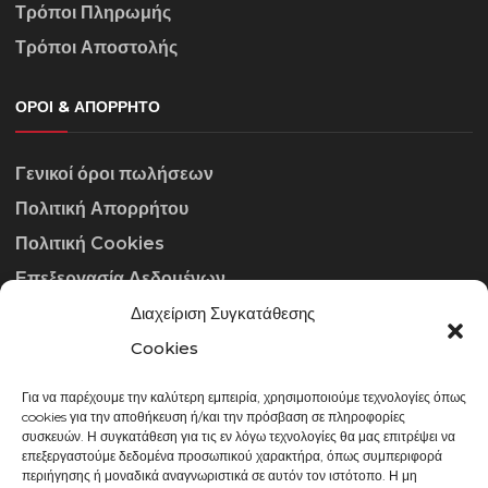
Τρόποι Πληρωμής
Τρόποι Αποστολής
ΌΡΟΙ & ΑΠΌΡΡΗΤΟ
Γενικοί όροι πωλήσεων
Πολιτική Απορρήτου
Πολιτική Cookies
Επεξεργασία Δεδομένων
Διαχείριση Συγκατάθεσης
ΣΤΟΙΧΕΊΑ ΕΠΙΚΟΙΝΩΝΊΑΣ
Cookies
Για να παρέχουμε την καλύτερη εμπειρία, χρησιμοποιούμε τεχνολογίες όπως
info@gowithraw.gr
cookies για την αποθήκευση ή/και την πρόσβαση σε πληροφορίες
συσκευών. Η συγκατάθεση για τις εν λόγω τεχνολογίες θα μας επιτρέψει να
24310 35062
επεξεργαστούμε δεδομένα προσωπικού χαρακτήρα, όπως συμπεριφορά
περιήγησης ή μοναδικά αναγνωριστικά σε αυτόν τον ιστότοπο. Η μη