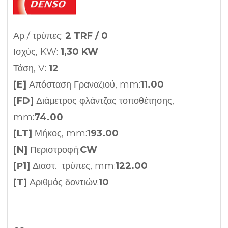
Αρ./ τρύπες:
2 TRF / 0
Ισχύς, KW:
1,30 KW
Τάση, V:
12
[E]
Απόσταση Γραναζιού, mm:
11.00
[FD]
Διάμετρος φλάντζας τοποθέτησης,
mm:
74.00
[LT]
Μήκος, mm:
193.00
[N]
Περιστροφή:
CW
[Ρ1]
Διαστ. τρύπες, mm:
122.00
[T]
Αριθμός δοντιών:
10