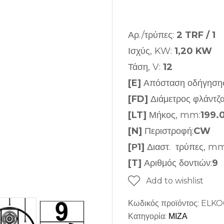
Αρ./τρύπες:
2 TRF / 1
Ισχύς, KW:
1,20 KW
Τάση, V:
12
[E]
Απόσταση οδήγηση
[FD]
Διάμετρος φλάντζ
[LT]
Μήκος, mm:
199.
[N]
Περιστροφή:
CW
[Ρ1]
Διαστ. τρύπες, mm
[T]
Αριθμός δοντιών:
9
Add to wishlist
Κωδικός προϊόντος:
ELKO
Κατηγορία:
ΜΙΖΑ