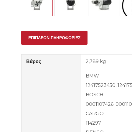
ΕΠΙΠΛΈΟΝ ΠΛΗΡΟΦΟΡΊΕΣ
Βάρος
2,789 kg
BMW
12417523450, 12417
BOSCH
0001107426, 00011
CARGO
114297