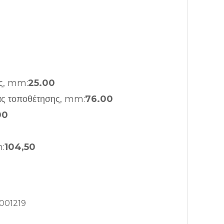
ς, mm:
25.00
ας τοποθέτησης, mm:
76.00
00
:
104,50
001219