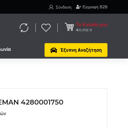
Εγγραφή Β2Β
Σύνδεση
Το Καλάθι μου
€
0,00
0
νωνία
Έξυπνη Αναζήτηση
EMAN 4280001750
μών