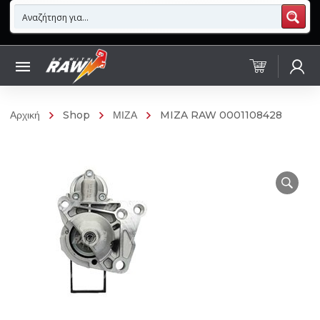
Αρχική
Shop
ΜΙΖΑ
MIZA RAW 0001108428