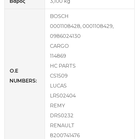
Βάρος
3,100 kg
BOSCH
0001108428, 0001108429,
0986024130
CARGO
114869
HC PARTS
O.E
CS1509
NUMBERS:
LUCAS
LRS02404
REMY
DRS0232
RENAULT
8200741476