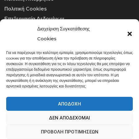
Πολιτική Cookies
Επεξεργασία Δεδομένων
Διαχείριση Συγκατάθεσης
ΣΤΟΙΧΕΊΑ ΕΠΙΚΟΙΝΩΝΊΑΣ
Cookies
Για να παρέχουμε την καλύτερη εμπειρία, χρησιμοποιούμε τεχνολογίες όπως
info@gowithraw.gr
cookies για την αποθήκευση ή/και την πρόσβαση σε πληροφορίες
συσκευών. Η συγκατάθεση για τις εν λόγω τεχνολογίες θα μας επιτρέψει να
24310 35062
επεξεργαστούμε δεδομένα προσωπικού χαρακτήρα, όπως συμπεριφορά
περιήγησης ή μοναδικά αναγνωριστικά σε αυτόν τον ιστότοπο. Η μη
Δευ. - Παρ. 08:00 - 20:00
συγκατάθεση ή η ανάκληση της συγκατάθεσης, μπορεί να επηρεάσει
αρνητικά ορισμένες λειτουργίες και δυνατότητες.
ΑΠΟΔΟΧΉ
ΔΕΝ ΑΠΟΔΈΧΟΜΑΙ
gowithraw.gr © 2020 | Powered by
Datech
ΠΡΟΒΟΛΉ ΠΡΟΤΙΜΉΣΕΩΝ