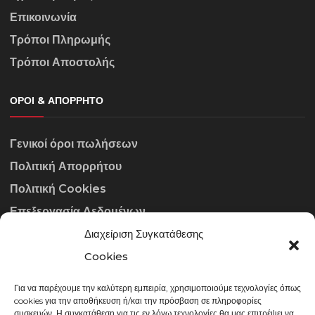
Επικοινωνία
Τρόποι Πληρωμής
Τρόποι Αποστολής
ΌΡΟΙ & ΑΠΌΡΡΗΤΟ
Γενικοί όροι πωλήσεων
Πολιτική Απορρήτου
Πολιτική Cookies
Επεξεργασία Δεδομένων
Διαχείριση Συγκατάθεσης
ΣΤΟΙΧΕΊΑ ΕΠΙΚΟΙΝΩΝΊΑΣ
Cookies
Για να παρέχουμε την καλύτερη εμπειρία, χρησιμοποιούμε τεχνολογίες όπως
info@gowithraw.gr
cookies για την αποθήκευση ή/και την πρόσβαση σε πληροφορίες
συσκευών. Η συγκατάθεση για τις εν λόγω τεχνολογίες θα μας επιτρέψει να