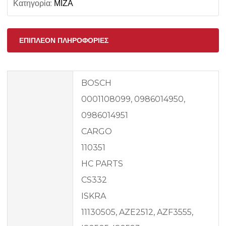
Κατηγορία:
ΜΙΖΑ
ΕΠΙΠΛΈΟΝ ΠΛΗΡΟΦΟΡΊΕΣ
BOSCH
0001108099, 0986014950,
0986014951
CARGO
110351
HC PARTS
CS332
ISKRA
11130505, AZE2512, AZF3555,