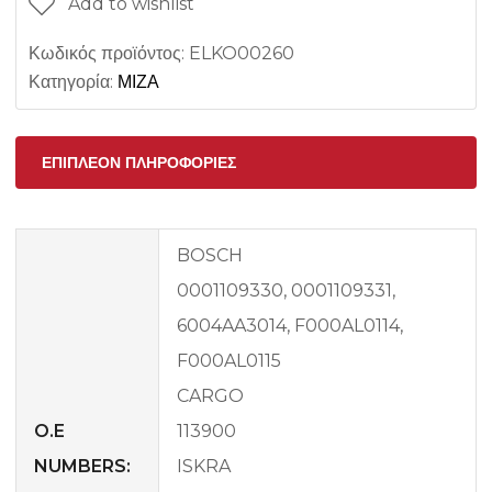
Add to wishlist
Κωδικός προϊόντος:
ELKO00260
Κατηγορία:
ΜΙΖΑ
ΕΠΙΠΛΈΟΝ ΠΛΗΡΟΦΟΡΊΕΣ
BOSCH
0001109330, 0001109331,
6004AA3014, F000AL0114,
F000AL0115
CARGO
O.E
113900
NUMBERS:
ISKRA