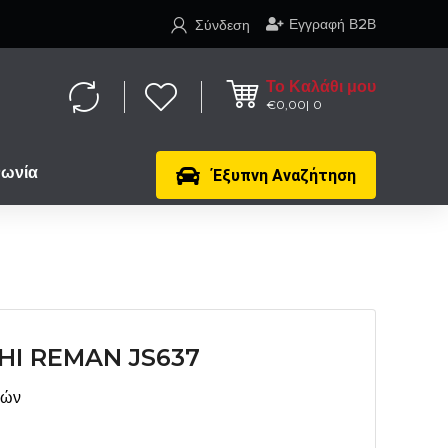
Εγγραφή Β2Β
Σύνδεση
Το Καλάθι μου
€
0,00
0
νωνία
Έξυπνη Αναζήτηση
HI REMAN JS637
μών