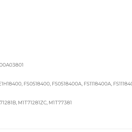
000A03801
1H18400, FS0518400, FS0518400A, FS1118400A, FS1118
71281B, M1T71281ZC, M1T77381