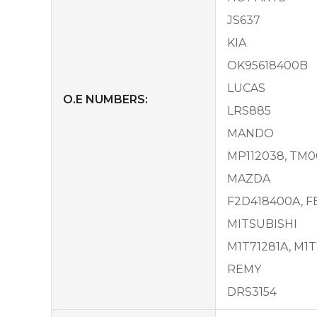
JS637
KIA
OK95618400B
LUCAS
O.E NUMBERS:
LRS885
MANDO
MP112038, TM
MAZDA
F2D418400A, FE
MITSUBISHI
M1T71281A, M1T
REMY
DRS3154