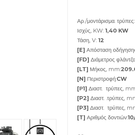
Αρ./μοντάρισμα. τρύπες
Ισχύς, KW:
1,40 KW
Τάση, V:
12
[E]
Απόσταση οδήγηση
[FD]
Διάμετρος φλάντζ
[LT]
Μήκος, mm:
209.
[N]
Περιστροφή:
CW
[Ρ1]
Διαστ. τρύπες, mm
[P2]
Διαστ. .τρύπες, m
[P3]
Διαστ. τρύπες, m
[T]
Αριθμός δοντιών:
10