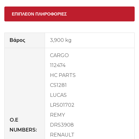
ΕΠΙΠΛΈΟΝ ΠΛΗΡΟΦΟΡΊΕΣ
Βάρος
3,900 kg
CARGO
112474
HC PARTS
CS1281
LUCAS
LRS01702
REMY
O.E
DRS3908
NUMBERS:
RENAULT