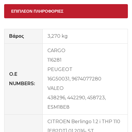
ΕΠΙΠΛΈΟΝ ΠΛΗΡΟΦΟΡΊΕΣ
Βάρος
3,270 kg
CARGO
116281
PEUGEOT
O.E
16G50031, 9674077280
NUMBERS:
VALEO
438296, 442290, 458723,
ESM18E8
CITROEN Berlingo 1.2 i THP 110
[EB2DT] 01.2016- ST