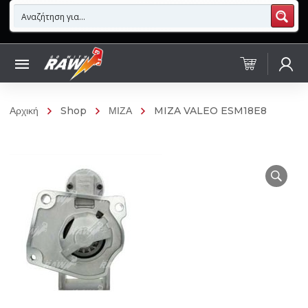
Αρχική
Shop
ΜΙΖΑ
MIZA VALEO ESM18E8