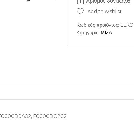
[T]
Αριθμός δοντιών:
8
Add to wishlist
Κωδικός προϊόντος:
ELKO
Κατηγορία:
ΜΙΖΑ
 F000CD0A02, F000CDO202