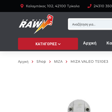
Καλαμπάκας 102, 42100 Τρίκαλα
24310 35
Αρχική
Κα
ΚΑΤΗΓΟΡΊΕΣ
Αρχική
Shop
ΜΙΖΑ
MIZA VALEO TS10E3