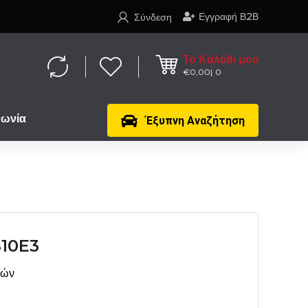
Εγγραφή Β2Β
Σύνδεση
Το Καλάθι μου
€
0,00
0
νωνία
Έξυπνη Αναζήτηση
10E3
μών