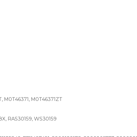
, M0T46371, M0T46371ZT
8X, RAS30159, WS30159