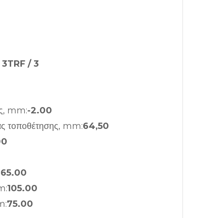
:
3TRF / 3
ς, mm:
-2.00
ας τοποθέτησης, mm:
64,50
00
:
65.00
m:
105.00
m:
75.00