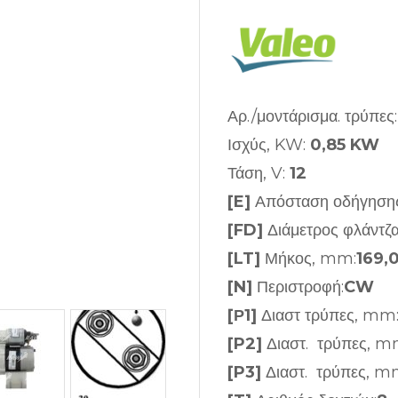
Αρ./μοντάρισμα. τρύπες
Ισχύς, KW:
0,85 KW
Τάση, V:
12
[E]
Απόσταση οδήγηση
[FD]
Διάμετρος φλάντζ
[LT]
Μήκος, mm:
169,
[N]
Περιστροφή:
CW
[Ρ1]
Διαστ τρύπες, mm
[P2]
Διαστ. τρύπες, m
[P3]
Διαστ. τρύπες, m