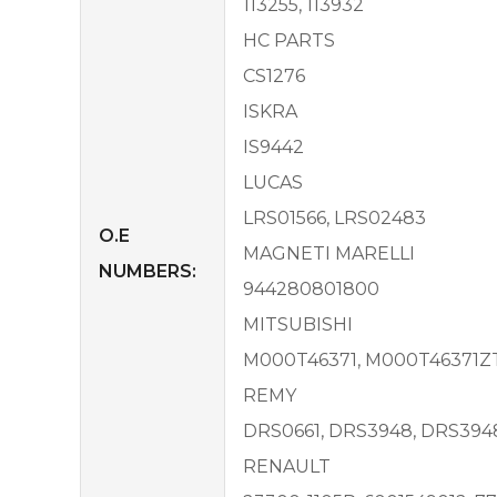
113255, 113932
HC PARTS
CS1276
ISKRA
IS9442
LUCAS
LRS01566, LRS02483
O.E
MAGNETI MARELLI
NUMBERS:
944280801800
MITSUBISHI
M000T46371, M000T46371ZT
REMY
DRS0661, DRS3948, DRS394
RENAULT