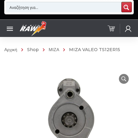
Αρχική
Shop
ΜΙΖΑ
MIZA VALEO TS12ER15