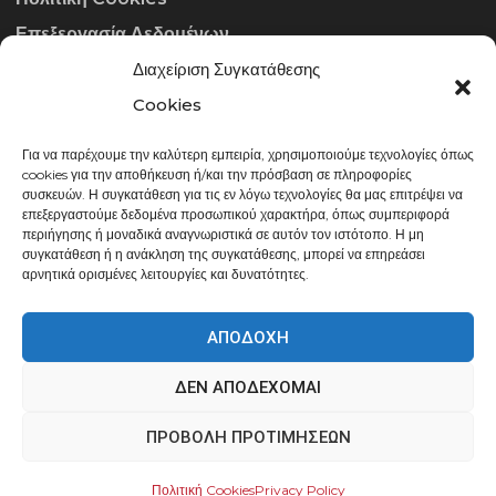
Επεξεργασία Δεδομένων
Διαχείριση Συγκατάθεσης
ΣΤΟΙΧΕΊΑ ΕΠΙΚΟΙΝΩΝΊΑΣ
Cookies
Για να παρέχουμε την καλύτερη εμπειρία, χρησιμοποιούμε τεχνολογίες όπως
info@gowithraw.gr
cookies για την αποθήκευση ή/και την πρόσβαση σε πληροφορίες
συσκευών. Η συγκατάθεση για τις εν λόγω τεχνολογίες θα μας επιτρέψει να
24310 35062
επεξεργαστούμε δεδομένα προσωπικού χαρακτήρα, όπως συμπεριφορά
περιήγησης ή μοναδικά αναγνωριστικά σε αυτόν τον ιστότοπο. Η μη
Δευ. - Παρ. 08:00 - 20:00
συγκατάθεση ή η ανάκληση της συγκατάθεσης, μπορεί να επηρεάσει
αρνητικά ορισμένες λειτουργίες και δυνατότητες.
ΑΠΟΔΟΧΉ
ΔΕΝ ΑΠΟΔΈΧΟΜΑΙ
gowithraw.gr © 2020 | Powered by
Datech
ΠΡΟΒΟΛΉ ΠΡΟΤΙΜΉΣΕΩΝ
Πολιτική Cookies
Privacy Policy