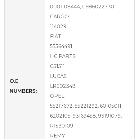
0001108444, 0986022730
CARGO
114029
FIAT
55564491
HC PARTS
CS1511
LUCAS
O.E
LRS02348
NUMBERS:
OPEL
55217672, 55221292, 60105011,
6202105, 93169458, 93191079,
R1530109
REMY