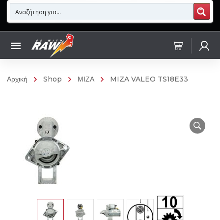
Αρχική
Shop
ΜΙΖΑ
MIZA VALEO TS18E33