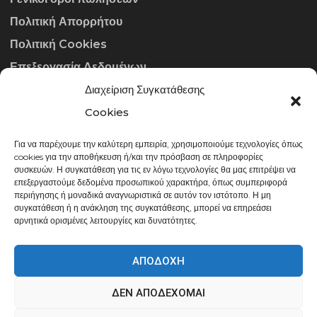
Πολιτική Απορρήτου
Πολιτική Cookies
Επεξεργασία Δεδομένων
Διαχείριση Συγκατάθεσης
ΣΤΟΙΧΕΊΑ ΕΠΙΚΟΙΝΩΝΊΑΣ
Cookies
Για να παρέχουμε την καλύτερη εμπειρία, χρησιμοποιούμε τεχνολογίες όπως
info@gowithraw.gr
cookies για την αποθήκευση ή/και την πρόσβαση σε πληροφορίες
συσκευών. Η συγκατάθεση για τις εν λόγω τεχνολογίες θα μας επιτρέψει να
24310 35062
επεξεργαστούμε δεδομένα προσωπικού χαρακτήρα, όπως συμπεριφορά
περιήγησης ή μοναδικά αναγνωριστικά σε αυτόν τον ιστότοπο. Η μη
Δευ. - Παρ. 08:00 - 20:00
συγκατάθεση ή η ανάκληση της συγκατάθεσης, μπορεί να επηρεάσει
αρνητικά ορισμένες λειτουργίες και δυνατότητες.
ΑΠΟΔΟΧΉ
ΔΕΝ ΑΠΟΔΈΧΟΜΑΙ
gowithraw.gr © 2020 | Powered by
Datech