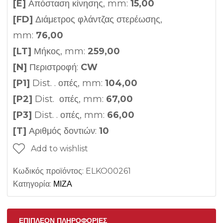
[E]
Απόσταση κίνησης, mm:
15,00
[FD]
Διάμετρος φλάντζας στερέωσης,
mm:
76,00
[LT]
Μήκος, mm:
259,00
[N]
Περιστροφή:
CW
[P1]
Dist. . οπές, mm:
104,00
[P2]
Dist. οπές, mm:
67,00
[P3]
Dist. . οπές, mm:
66,00
[T]
Αριθμός δοντιών:
10
Add to wishlist
Κωδικός προϊόντος:
ELKO00261
Κατηγορία:
ΜΙΖΑ
ΕΠΙΠΛΈΟΝ ΠΛΗΡΟΦΟΡΊΕΣ