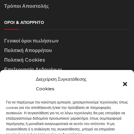
Τρόποι Αποστολής
ΌΡΟΙ & ΑΠΌΡΡΗΤΟ
Γενικοί όροι πωλήσεων
Πολιτική Απορρήτου
Πολιτική Cookies
Επεξεργασία Δεδομένων
Διαχείριση Συγκατάθεσης
ΣΤΟΙΧΕΊΑ ΕΠΙΚΟΙΝΩΝΊΑΣ
Cookies
Για να παρέχουμε την καλύτερη εμπειρία, χρησιμοποιούμε τεχνολογίες όπως
info@gowithraw.gr
cookies για την αποθήκευση ή/και την πρόσβαση σε πληροφορίες
συσκευών. Η συγκατάθεση για τις εν λόγω τεχνολογίες θα μας επιτρέψει να
24310 35062
επεξεργαστούμε δεδομένα προσωπικού χαρακτήρα, όπως συμπεριφορά
περιήγησης ή μοναδικά αναγνωριστικά σε αυτόν τον ιστότοπο. Η μη
Δευ. - Παρ. 08:00 - 20:00
συγκατάθεση ή η ανάκληση της συγκατάθεσης, μπορεί να επηρεάσει