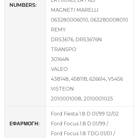
LRT00163, LRT163
NUMBERS:
MAGNETI MARELLI
063280006010, 063280008010
REMY
DRS3676, DRS3676N
TRANSPO
30164N
VALEO
438148, 458118, 626614, VS456
VISTEON
2010001008, 2010001025
Ford Fiesta 1.8 D 01/99 12/02
EΦΑΡΜΟΓΗ:
Ford Focus 1.8 D 01/99 /
Ford Focus 1.8 TDCi 01/01 /