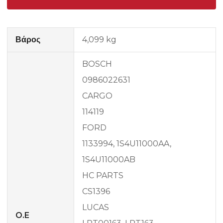
Βάρος
4,099 kg
BOSCH
0986022631
CARGO
114119
FORD
1133994, 1S4U11000AA,
1S4U11000AB
HC PARTS
CS1396
LUCAS
O.E