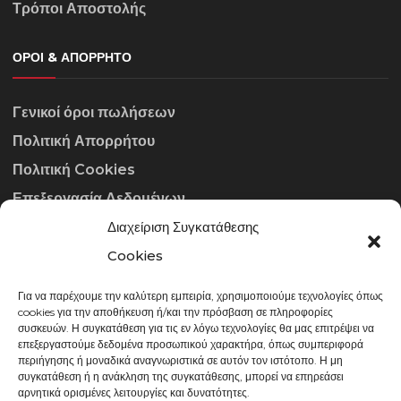
Τρόποι Αποστολής
ΌΡΟΙ & ΑΠΌΡΡΗΤΟ
Γενικοί όροι πωλήσεων
Πολιτική Απορρήτου
Πολιτική Cookies
Επεξεργασία Δεδομένων
Διαχείριση Συγκατάθεσης
ΣΤΟΙΧΕΊΑ ΕΠΙΚΟΙΝΩΝΊΑΣ
Cookies
Για να παρέχουμε την καλύτερη εμπειρία, χρησιμοποιούμε τεχνολογίες όπως
info@gowithraw.gr
cookies για την αποθήκευση ή/και την πρόσβαση σε πληροφορίες
συσκευών. Η συγκατάθεση για τις εν λόγω τεχνολογίες θα μας επιτρέψει να
24310 35062
επεξεργαστούμε δεδομένα προσωπικού χαρακτήρα, όπως συμπεριφορά
περιήγησης ή μοναδικά αναγνωριστικά σε αυτόν τον ιστότοπο. Η μη
Δευ. - Παρ. 08:00 - 20:00
συγκατάθεση ή η ανάκληση της συγκατάθεσης, μπορεί να επηρεάσει
αρνητικά ορισμένες λειτουργίες και δυνατότητες.