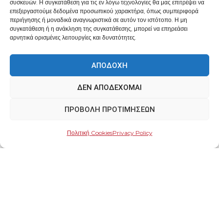
συσκευών. Η συγκατάθεση για τις εν λόγω τεχνολογίες θα μας επιτρέψει να
επεξεργαστούμε δεδομένα προσωπικού χαρακτήρα, όπως συμπεριφορά
περιήγησης ή μοναδικά αναγνωριστικά σε αυτόν τον ιστότοπο. Η μη
συγκατάθεση ή η ανάκληση της συγκατάθεσης, μπορεί να επηρεάσει
αρνητικά ορισμένες λειτουργίες και δυνατότητες.
ΑΠΟΔΟΧΉ
ΔΕΝ ΑΠΟΔΈΧΟΜΑΙ
ΠΡΟΒΟΛΉ ΠΡΟΤΙΜΉΣΕΩΝ
Πολιτική Cookies
Privacy Policy