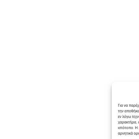
Για να παρέ
την αποθήκε
εν λόγω τεχ
χαρακτήρα, 
ιστότοπο. Η
αρνητικά ορι