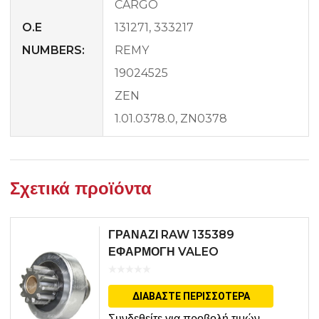
CARGO
O.E
131271, 333217
NUMBERS:
REMY
19024525
ZEN
1.01.0378.0, ZN0378
Σχετικά προϊόντα
ΓΡΑΝΑΖΙ RAW 135389
ΕΦΑΡΜΟΓΗ VALEO
ΔΙΑΒΆΣΤΕ ΠΕΡΙΣΣΌΤΕΡΑ
Συνδεθείτε για προβολή τιμών