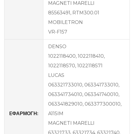
MAGNETI MARELLI
85563491, RTM300.01
MOBILETRON
VR-F157
DENSO
1022118400, 1022118410,
1022118570, 1022118571
LUCAS
063321733010, 063341733010,
063341734010, 063341740010,
063341829010, 063377300010,
EΦΑΡΜΟΓΗ:
A115IM
MAGNETI MARELLI
63321733, 63321734, 63321740,