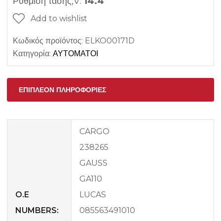
Ρύθμιση τάσης,V:
14.4
Add to wishlist
Κωδικός προϊόντος:
ELKO00171D
Κατηγορία:
ΑΥΤΟΜΑΤΟΙ
ΕΠΙΠΛΈΟΝ ΠΛΗΡΟΦΟΡΊΕΣ
CARGO
238265
GAUSS
GA110
O.E
LUCAS
NUMBERS:
085563491010