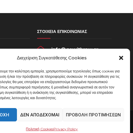
ΣΤΟΙΧΕΊΑ ΕΠΙΚΟΙΝΩΝΊΑΣ
info@gowithraw.gr
σεων
Διαχείριση Συγκατάθεσης Cookies
ου
24310 35062
χουμε την καλύτερη εμπειρία, χρησιμοποιούμε τεχνολογίες όπως cookies για
Δευ. - Παρ. 08:00 - 20:00
υση ή/και την πρόσβαση σε πληροφορίες συσκευών. Η συγκατάθεση για τις
μένων
νολογίες θα μας επιτρέψει να επεξεργαστούμε δεδομένα προσωπικού
όπως συμπεριφορά περιήγησης ή μοναδικά αναγνωριστικά σε αυτόν τον
 μη συγκατάθεση ή η ανάκληση της συγκατάθεσης, μπορεί να επηρεάσει
σμένες λειτουργίες και δυνατότητες.
ΟΧΉ
ΔΕΝ ΑΠΟΔΈΧΟΜΑΙ
ΠΡΟΒΟΛΉ ΠΡΟΤΙΜΉΣΕΩΝ
Πολιτική Cookies
Privacy Policy