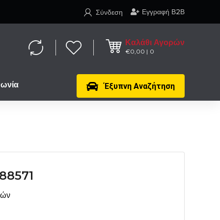
Εγγραφή Β2Β
Σύνδεση
Καλάθι Αγορών
€
0,00
0
νωνία
Έξυπνη Αναζήτηση
88571
μών