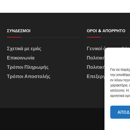
ΣΎΝΔΕΣΜΟΙ
ΌΡΟΙ & ΑΠΌΡΡΗΤΟ
Σχετικά με εμάς
Γενικοί όροι πωλή
Επικοινωνία
Πολιτική Απορρήτ
Τρόποι Πληρωμής
Πολιτική Cookies
Για να παρέ
την αποθήκε
Τρόποι Αποστολής
Επεξεργασία Δεδο
εν λόγω τεχ
χαρακτήρα, 
ιστότοπο. Η
αρνητικά ορι
ΑΠΟΔ