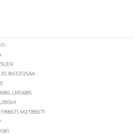
GO
4
SLER
125, 8033125AA
S
1685, LRS1685
UBISHI
T88571, M2T88571
Y
081