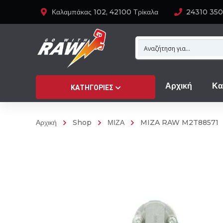
Καλαμπάκας 102, 42100 Τρίκαλα
24310 35
Αρχική
Κα
ΚΑΤΗΓΟΡΊΕΣ
Αρχική
Shop
ΜΙΖΑ
MIZA RAW M2T88571