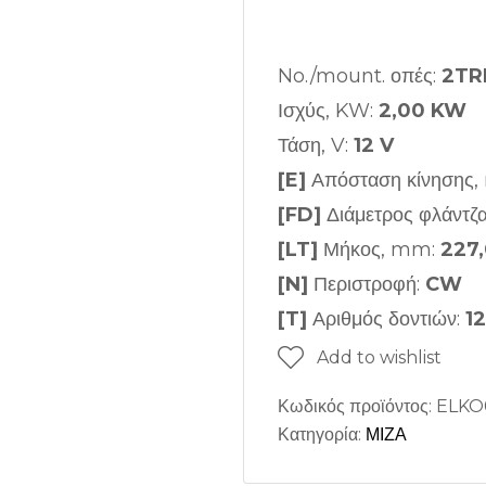
No./mount. οπές:
2TRF
Ισχύς, KW:
2,00 KW
Τάση, V:
12 V
[E]
Απόσταση κίνησης,
[FD]
Διάμετρος φλάντζ
[LT]
Μήκος, mm:
227
[N]
Περιστροφή:
CW
[T]
Αριθμός δοντιών:
12
Add to wishlist
Κωδικός προϊόντος:
ELKO
Κατηγορία:
ΜΙΖΑ