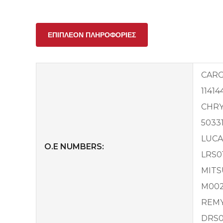
ΕΠΙΠΛΈΟΝ ΠΛΗΡΟΦΟΡΊΕΣ
CAR
11414
CHRY
5033
LUCA
O.E NUMBERS:
LRS0
MITS
M002
REM
DRS0