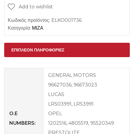
Add to wishlist
Κωδικός προϊόντος:
ELKO001736
Κατηγορία:
ΜΙΖΑ
ΕΠΙΠΛΈΟΝ ΠΛΗΡΟΦΟΡΊΕΣ
GENERAL MOTORS
96627036, 96673023
LUCAS
LRS03991, LRS3991
O.E
OPEL
NUMBERS:
1202516, 4805519, 95520349
PRESTOLITE