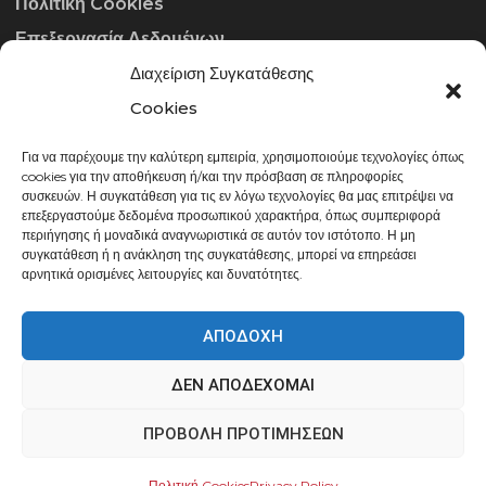
Πολιτική Cookies
Επεξεργασία Δεδομένων
Διαχείριση Συγκατάθεσης
ΣΤΟΙΧΕΊΑ ΕΠΙΚΟΙΝΩΝΊΑΣ
Cookies
Για να παρέχουμε την καλύτερη εμπειρία, χρησιμοποιούμε τεχνολογίες όπως
info@gowithraw.gr
cookies για την αποθήκευση ή/και την πρόσβαση σε πληροφορίες
συσκευών. Η συγκατάθεση για τις εν λόγω τεχνολογίες θα μας επιτρέψει να
24310 35062
επεξεργαστούμε δεδομένα προσωπικού χαρακτήρα, όπως συμπεριφορά
περιήγησης ή μοναδικά αναγνωριστικά σε αυτόν τον ιστότοπο. Η μη
Δευ. - Παρ. 08:00 - 20:00
συγκατάθεση ή η ανάκληση της συγκατάθεσης, μπορεί να επηρεάσει
αρνητικά ορισμένες λειτουργίες και δυνατότητες.
ΑΠΟΔΟΧΉ
ΔΕΝ ΑΠΟΔΈΧΟΜΑΙ
gowithraw.gr © 2020 | Powered by
Datech
ΠΡΟΒΟΛΉ ΠΡΟΤΙΜΉΣΕΩΝ
Πολιτική Cookies
Privacy Policy