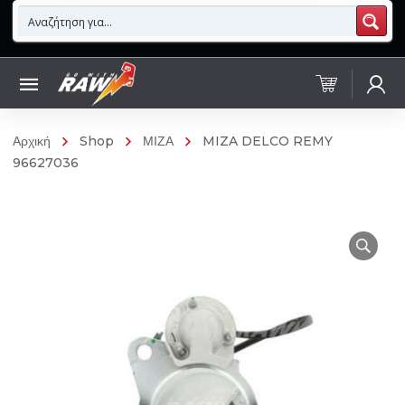
Αρχική
Shop
ΜΙΖΑ
MIZA DELCO REMY
96627036