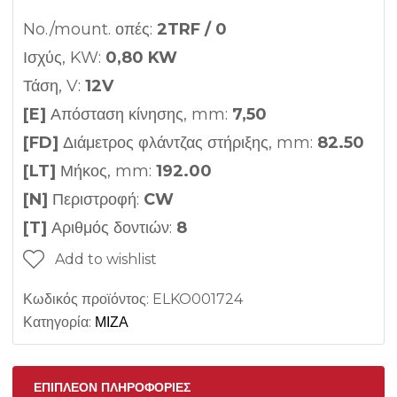
No./mount. οπές:
2TRF / 0
Ισχύς, KW:
0,80 KW
Τάση, V:
12V
[E]
Απόσταση κίνησης, mm:
7,50
[FD]
Διάμετρος φλάντζας στήριξης, mm:
82.50
[LT]
Μήκος, mm:
192.00
[N]
Περιστροφή:
CW
[T]
Αριθμός δοντιών:
8
Add to wishlist
Κωδικός προϊόντος:
ELKO001724
Κατηγορία:
ΜΙΖΑ
ΕΠΙΠΛΈΟΝ ΠΛΗΡΟΦΟΡΊΕΣ