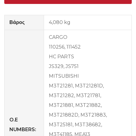
Βάρος
4,080 kg
CARGO
110256, 111452
HC PARTS
JS329, JS751
MITSUBISHI
M3T21281, M3T21281D,
M3T21282, M3T21781,
M3T21881, M3T21882,
M3T21882D, M3T21883,
O.E
M3T25181, M3T38682,
NUMBERS:
M3T41185, MEA13