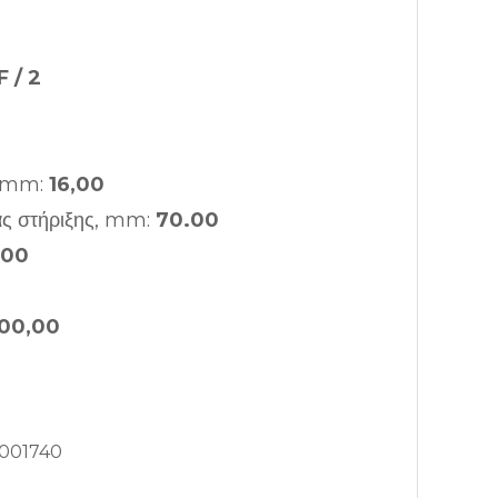
 / 2
, mm:
16,00
ας στήριξης, mm:
70.00
.00
100,00
001740