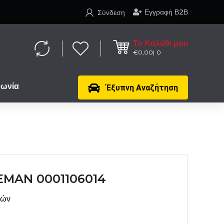
Εγγραφή Β2Β
Σύνδεση
Το Καλάθι μου
€
0,00
0
νωνία
Έξυπνη Αναζήτηση
EMAN 0001106014
μών