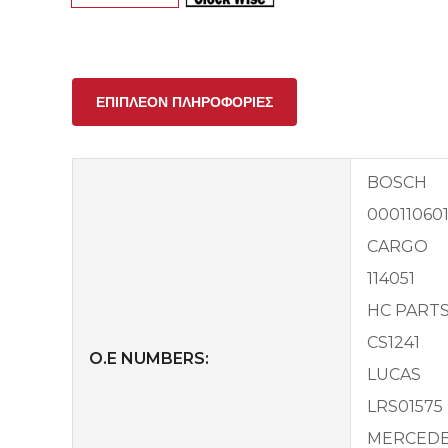
ΕΠΙΠΛΈΟΝ ΠΛΗΡΟΦΟΡΊΕΣ
BOSCH
00011060
CARGO
114051
HC PART
CS1241
O.E NUMBERS:
LUCAS
LRS01575
MERCEDE