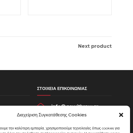
Next product
ΣΤΟΙΧΕΊΑ ΕΠΙΚΟΙΝΩΝΊΑΣ
info@gowithraw.gr
σεων
Διαχείριση Συγκατάθεσης Cookies
ου
24310 35062
χουμε την καλύτερη εμπειρία, χρησιμοποιούμε τεχνολογίες όπως cookies για
Δευ. - Παρ. 08:00 - 20:00