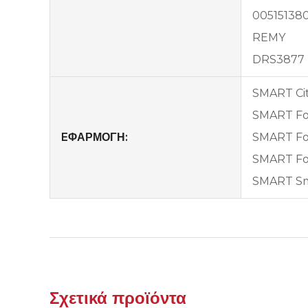
005151380
REMY
DRS3877
SMART City
SMART For
EΦΑΡΜΟΓΗ:
SMART For
SMART For
SMART Sma
Σχετικά προϊόντα