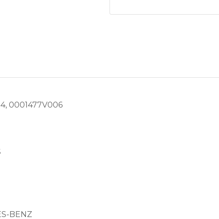
14, 0001477V006
S
S-BENZ