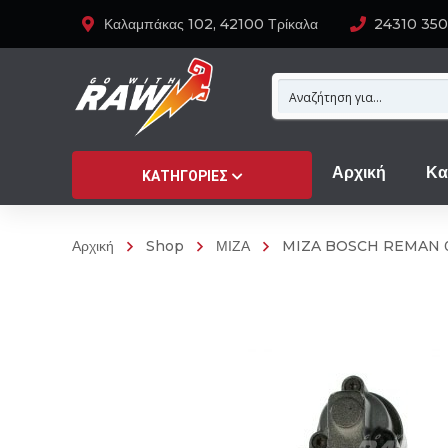
Καλαμπάκας 102, 42100 Τρίκαλα
24310 35
Αρχική
Κα
ΚΑΤΗΓΟΡΊΕΣ
Αρχική
Shop
ΜΙΖΑ
MIZA BOSCH REMAN 0