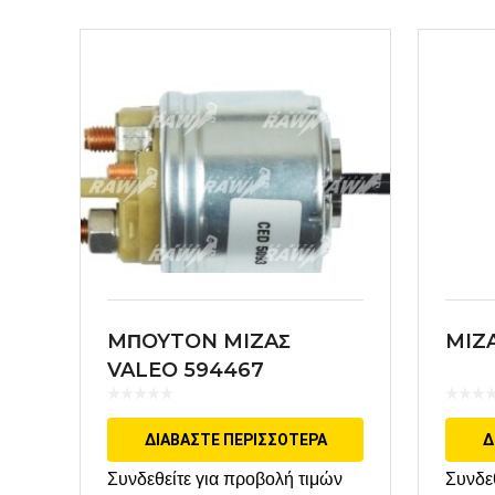
MΠOYTON MIZAΣ
MIZ
VALEO 594467
ΔΙΑΒΆΣΤΕ ΠΕΡΙΣΣΌΤΕΡΑ
Δ
Συνδεθείτε για προβολή τιμών
Συνδε