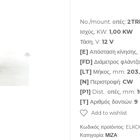
No./mount. οπές:
2TRF
Ισχύς, KW:
1,00 KW
Τάση, V:
12 V
[E]
Απόσταση κίνησης
[FD]
Διάμετρος φλάντζ
[LT]
Μήκος, mm:
203
[N]
Περιστροφή:
CW
[P1]
Dist. οπές, mm:
[T]
Αριθμός δοντιών:
9
Add to wishlist
Κωδικός προϊόντος:
ELKO
Κατηγορία:
ΜΙΖΑ