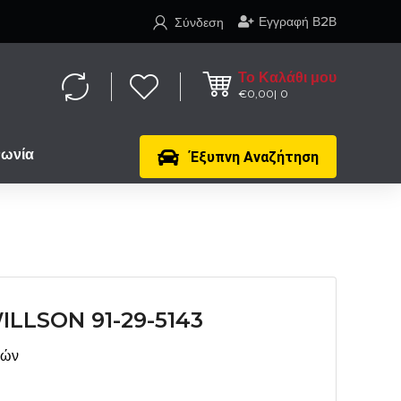
Εγγραφή Β2Β
Σύνδεση
Το Καλάθι μου
€
0,00
0
νωνία
Έξυπνη Αναζήτηση
LLSON 91-29-5143
μών