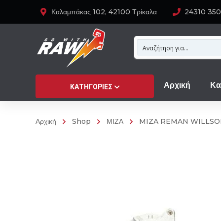
Καλαμπάκας 102, 42100 Τρίκαλα
24310 35
Αρχική
Κα
ΚΑΤΗΓΟΡΊΕΣ
Αρχική
Shop
ΜΙΖΑ
MIZA REMAN WILLSON