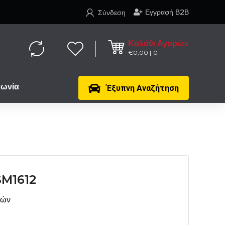
Εγγραφή Β2Β
Σύνδεση
Καλάθι Αγορών
€
0,00
0
νωνία
Έξυπνη Αναζήτηση
M1612
μών