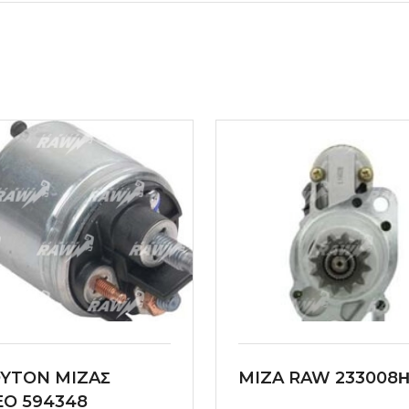
YTON MIZAΣ
MIZA RAW 233008Η
EO 594348