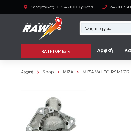
Καλαμπάκας 102, 42100 Τρίκαλα
24310 35
Αρχική
Κα
ΚΑΤΗΓΟΡΊΕΣ
Αρχική
Shop
ΜΙΖΑ
MIZA VALEO RSM1612